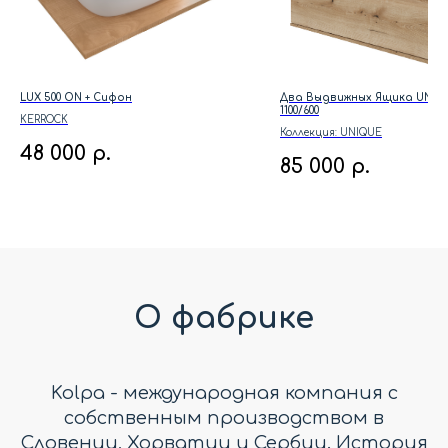
LUX 500 ON + Сифон
Два Выдвижных Ящика UNIQ
1100/600
KERROCK
Коллекция: UNIQUE
48 000
р.
85 000
р.
О фабрике
Kolpa - международная компания с
собственным производством в
Словении, Хорватии и Сербии. История