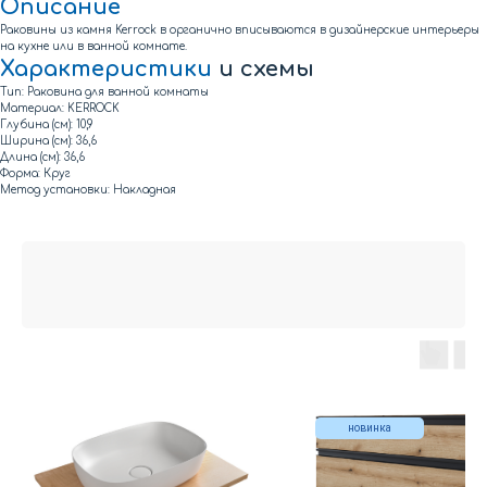
Описание
Раковины из камня Kerrock в органично вписываются в дизайнерские интерьеры
на кухне или в ванной комнате.
Характеристики
и схемы
Тип: Раковина для ванной комнаты
Материал: KERROCK
Глубина (см): 10,9
Ширина (см): 36,6
Длина (см): 36,6
Форма: Круг
Метод установки: Накладная
новинка