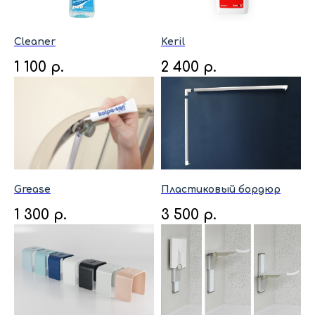
Cleaner
Keril
1 100
р.
2 400
р.
Grease
Пластиковый бордюр
1 300
р.
3 500
р.