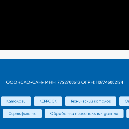
ООО «СЛО-САН» ИНН: 7722708613 ОГРН: 1107746082124
Каталоги
KERROCK
Технический каталог
О
Сертификаты
Обработка персональных данных