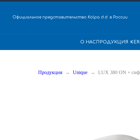
Официальное представительство Kolpa d.d. в России
О НАС
ПРОДУКЦИЯ
KER
Продукция
Unique
LUX 380 ON + сиф