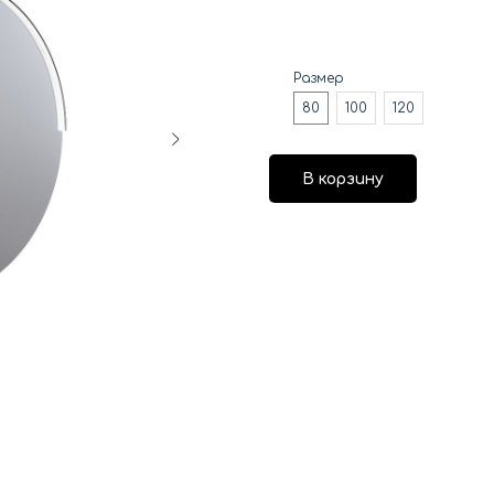
Размер
80
100
120
В корзину