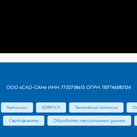
ООО «СЛО-САН» ИНН: 7722708613 ОГРН: 1107746082124
Каталоги
KERROCK
Технический каталог
О
Сертификаты
Обработка персональных данных