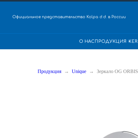
Официальное представительство Kolpa d.d. в России
О НАС
ПРОДУКЦИЯ
KER
Продукция
Unique
Зеркало OG ORBI