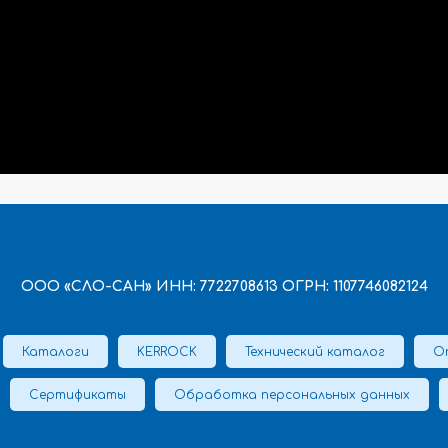
ООО «СЛО-САН» ИНН: 7722708613 ОГРН: 1107746082124
Каталоги
KERROCK
Технический каталог
О
Сертификаты
Обработка персональных данных