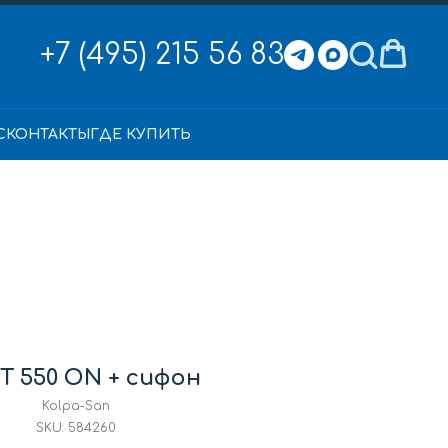
+7 (495) 215 56 83
С
КОНТАКТЫ
ГДЕ КУПИТЬ
T 550 ON + сифон
Kolpa-San
SKU:
584260