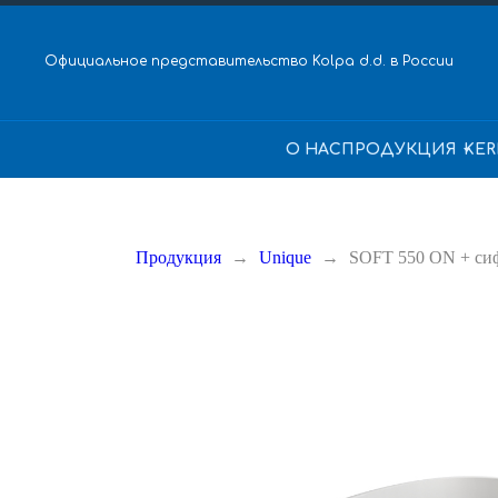
Официальное представительство Kolpa d.d. в России
О НАС
ПРОДУКЦИЯ
KER
Продукция
Unique
SOFT 550 ON + си