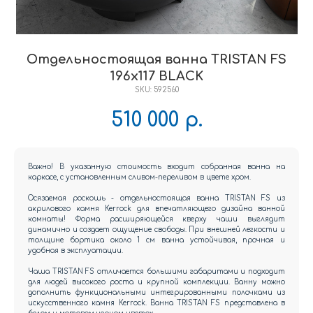
Отдельностоящая ванна TRISTAN FS
196x117 BLACK
SKU:
592560
510 000
р.
Важно! В указанную стоимость входит собранная ванна на
каркасе, с установленным сливом-переливом в цвете хром.
Осязаемая роскошь - отдельностоящая ванна TRISTAN FS из
акрилового камня Kerrock для впечатляющего дизайна ванной
комнаты! Форма расширяющейся кверху чаши выглядит
динамично и создает ощущение свободы. При внешней легкости и
толщине бортика около 1 см ванна устойчивая, прочная и
удобная в эксплуатации.
Чаша TRISTAN FS отличается большими габаритами и подходит
для людей высокого роста и крупной комплекции. Ванну можно
дополнить функциональными интегрированными полочками из
искусственного камня Kerrock. Ванна TRISTAN FS представлена в