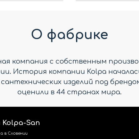
О фабрике
дная компания с собственным произво
и. История компании Kolpa началась в
 сантехнических изделий под брендом
оценили в 44 странах мира.
 Kolpa-San
a в Словении