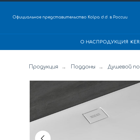
Официальное представительство Kolpa d.d. в России
О НАС
ПРОДУКЦИЯ
KER
Продукция
Поддоны
Душевой по
→
→