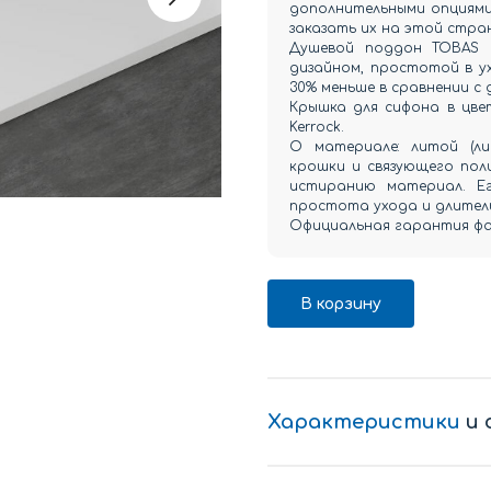
дополнительными опциями 
заказать их на этой стра
Душевой поддон TOBAS 
дизайном, простотой в ух
30% меньше в сравнении с
Крышка для сифона в цвет
Kerrock.
О материале: литой (л
крошки и связующего пол
истиранию материал. Ег
простота ухода и длитель
Официальная гарантия фаб
В корзину
Характеристики
и 