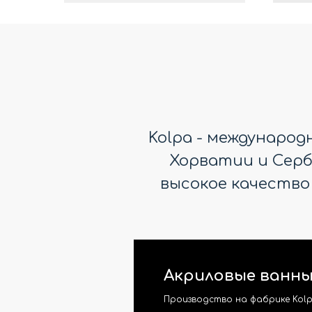
Kolpa - междунаро
Хорватии и Серби
высокое качество
Акриловые ванны
Производство на фабрике Kolp