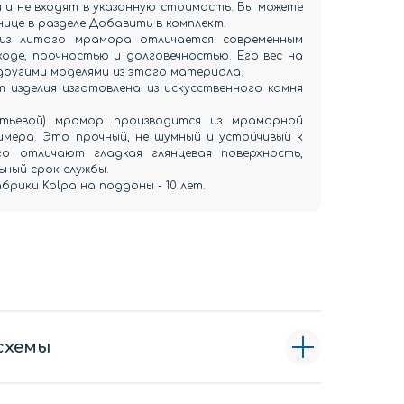
и не входят в указанную стоимость. Вы можете
нице в разделе Добавить в комплект.
из литого мрамора отличается современным
оде, прочностью и долговечностью. Его вес на
 другими моделями из этого материала.
 изделия изготовлена из искусственного камня
итьевой) мрамор производится из мраморной
имера. Это прочный, не шумный и устойчивый к
о отличают гладкая глянцевая поверхность,
ный срок службы.
рики Kolpa на поддоны - 10 лет.
схемы