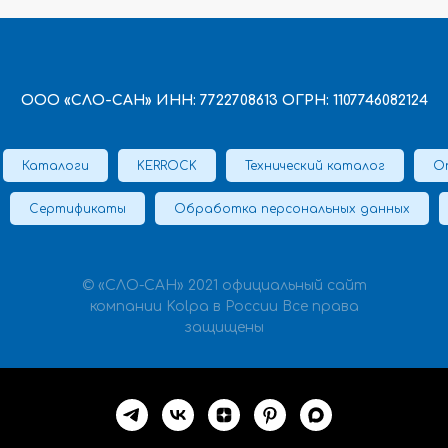
ООО «СЛО-САН» ИНН: 7722708613 ОГРН: 1107746082124
Каталоги
KERROCK
Технический каталог
О
Сертификаты
Обработка персональных данных
© «СЛО-САН» 2021 официальный сайт
компании Kolpa в России Все права
защищены