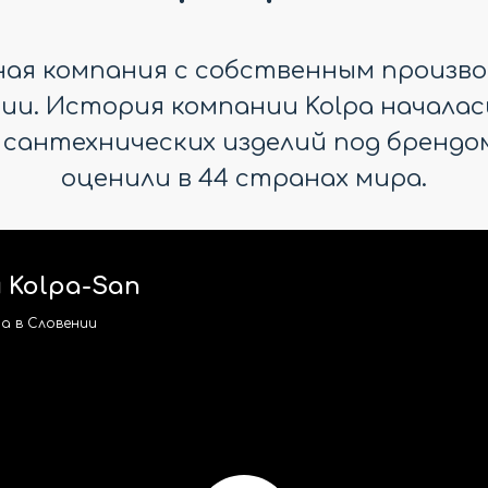
дная компания с собственным произво
и. История компании Kolpa началась в
 сантехнических изделий под брендом
оценили в 44 странах мира.
 Kolpa-San
a в Словении