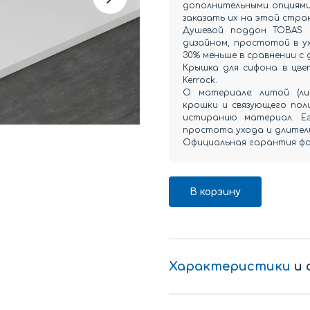
дополнительными опциями 
заказать их на этой стра
Душевой поддон TOBAS 
дизайном, простотой в ух
30% меньше в сравнении с
Крышка для сифона в цвет
Kerrock.
О материале: литой (л
крошки и связующего пол
истиранию материал. Ег
простота ухода и длитель
Официальная гарантия фаб
В корзину
Характеристики
и 