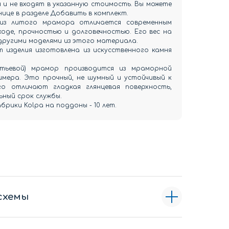
и не входят в указанную стоимость. Вы можете
нице в разделе Добавить в комплект.
из литого мрамора отличается современным
оде, прочностью и долговечностью. Его вес на
 другими моделями из этого материала.
 изделия изготовлена из искусственного камня
итьевой) мрамор производится из мраморной
имера. Это прочный, не шумный и устойчивый к
о отличают гладкая глянцевая поверхность,
ный срок службы.
рики Kolpa на поддоны - 10 лет.
схемы