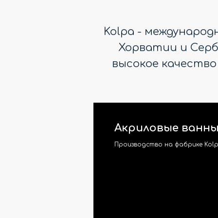
Kolpa - междунаро
Хорватии и Серби
высокое качество
Акриловые ванны
Производство на фабрике Kolp