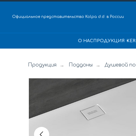
Официальное представительство Kolpa d.d. в России
О НАС
ПРОДУКЦИЯ
KER
Продукция
Поддоны
Душевой по
→
→