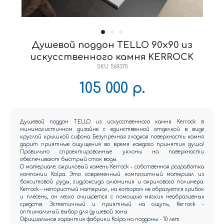
Душевой поддон TELLO 90x90 из
искусственного камня KERROCK
SKU:
569370
105 000
р.
Душевой поддон TELLO из искусственного камня Kerrock в
минималистичном дизайне с единственной отделкой в виде
круглой крышкой сифона. Безупречная гладкая поверхность камня
дарит приятные ощущения во время каждого принятия душа!
Правильно спроектированные уклоны на поверхности
обеспечивают быстрый сток воды.
О материале: акриловый камень Kerrock - собственная разработка
компании Kolpa. Это современный композитный материал из
бокситовой руды, гидроксида алюминия и акрилового полимера.
Kerrock – непористый материал, на котором не образуется грибок
и плесень, он легко очищается с помощью мягких неабразивных
средств. Эстетичный и приятный на ощупь, Kerrock -
оптимальный выбор для душевой зоны.
Официальная гарантия фабрики Kolpa на поддоны - 10 лет.