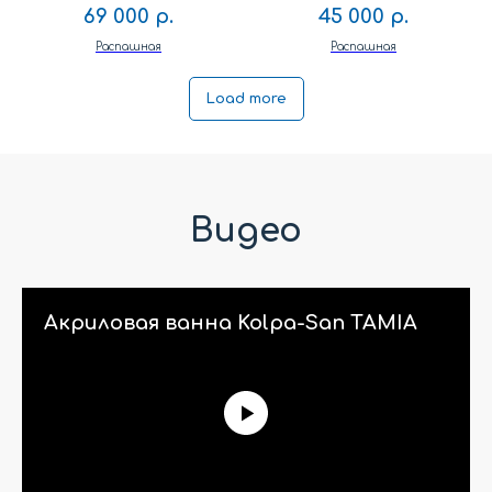
69 000
р.
45 000
р.
Распашная
Распашная
Load more
Видео
Акриловая ванна Kolpa-San TAMIA