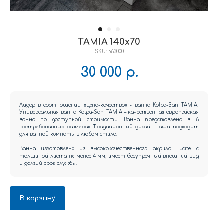
TAMIA 140x70
SKU:
563000
30 000
р.
Лидер в соотношении «цена-качество» - ванна Kolpa-San TAMIA!
Универсальная ванна Kolpa-San TAMIA – качественная европейская
ванна по доступной стоимости. Ванна представлена в 6
востребованных размерах. Традиционный дизайн чаши подходит
для ванной комнаты в любом стиле.
Ванна изготовлена из высококачественного акрила Lucite с
толщиной листа не менее 4 мм, имеет безупречный внешний вид
и долгий срок службы.
В корзину