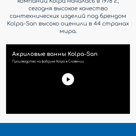
компании Kolpa началась в 1978 г.,
сегодня высокое качество
сантехнических изделий под брендом
Kolpa-San высоко оценили в 44 странах
мира.
Акриловые ванны Kolpa-San
Производство на фабрике Kolpa в Словении