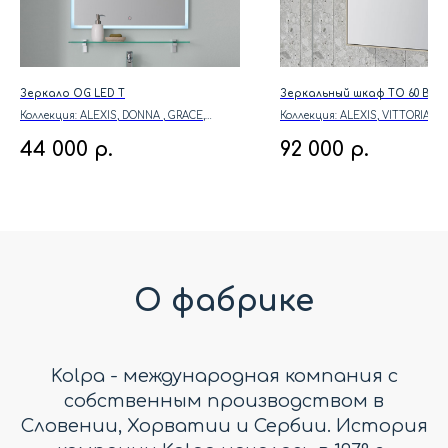
Зеркало OG LED T
Зеркальный шкаф TO 60 BL L
Коллекция: ALEXIS, DONNA , GRACE,
Коллекция: ALEXIS, VITTORIA
NAOMI, OXANA, TARA, VITTORIA
44 000
р.
92 000
р.
О фабрике
Kolpa - международная компания с
собственным производством в
Словении, Хорватии и Сербии. История