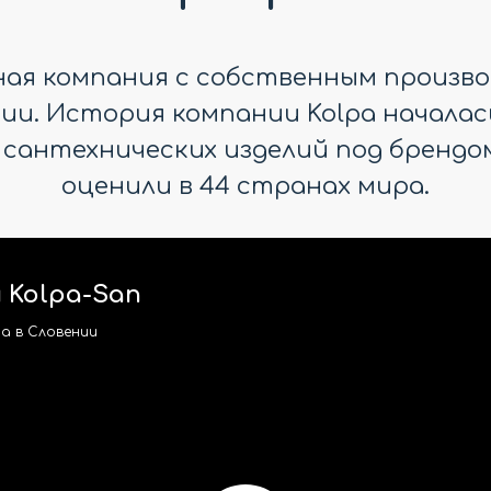
дная компания с собственным произво
и. История компании Kolpa началась в
 сантехнических изделий под брендом
оценили в 44 странах мира.
 Kolpa-San
a в Словении