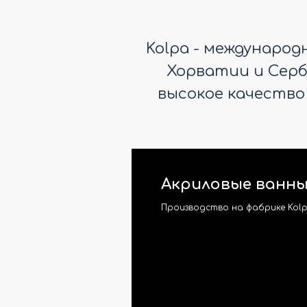
Kolpa - междунаро
Хорватии и Серби
высокое качество
Акриловые ванны
Производство на фабрике Kolp