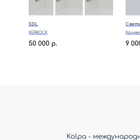
SDL
Свети
KERROCK
Коллекц
LANA, 
50 000
р.
9 00
Kolpa - междунаро