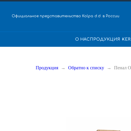
Официальное представительство Kolpa d.d. в России
О НАС
ПРОДУКЦИЯ
KER
Продукция
Обратно к списку
Пенал O