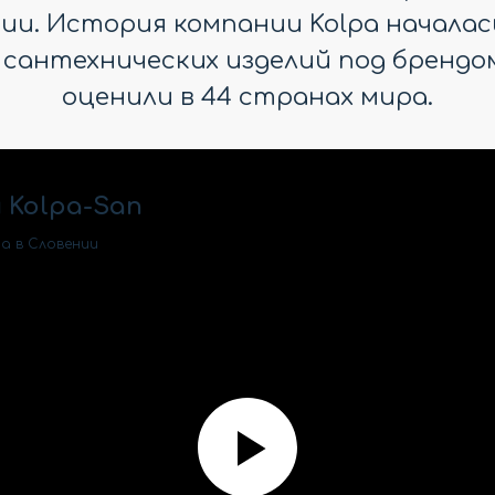
и. История компании Kolpa началась в
 сантехнических изделий под брендом
оценили в 44 странах мира.
 Kolpa-San
a в Словении