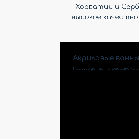
Хорватии и Серби
высокое качество
Акриловые ванны
Производство на фабрике Kolp