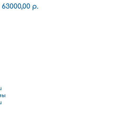
63000,00
р.
и
мы
и