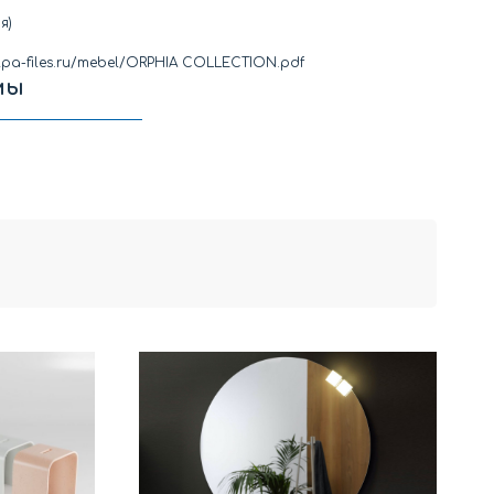
я)
kolpa-files.ru/mebel/ORPHIA COLLECTION.pdf
мы
в коллекции ORPHIA