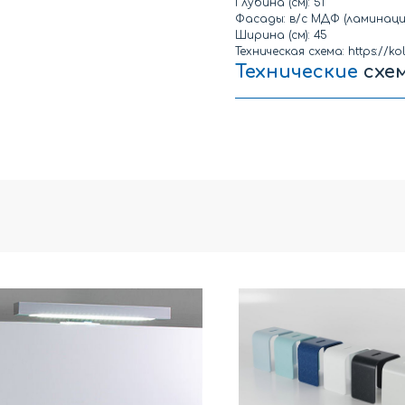
Глубина (см): 51
Фасады: в/с МДФ (ламинаци
Ширина (см): 45
Техническая схема: https://
Технические
схе
Техническая схема элементо