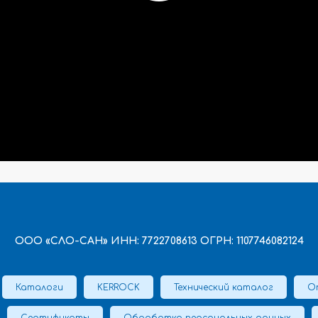
ООО «СЛО-САН» ИНН: 7722708613 ОГРН: 1107746082124
Каталоги
KERROCK
Технический каталог
О