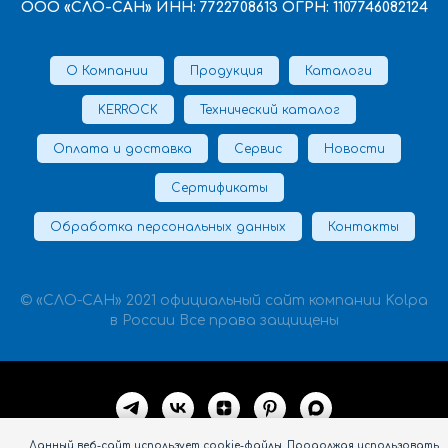
ООО «СЛО-САН» ИНН: 7722708613 ОГРН: 1107746082124
О Компании
Продукция
Каталоги
KERROCK
Технический каталог
Оплата и доставка
Сервис
Новости
Сертификаты
Обработка персональных данных
Контакты
© «СЛО-САН» 2021 официальный сайт компании Kolpa
в России Все права защищены
Данный веб-сайт использует cookie-файлы. Продолжая использовать