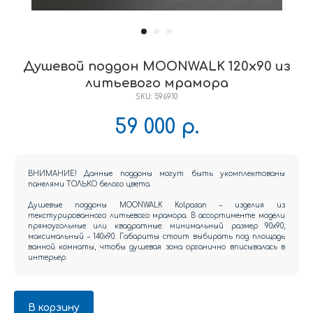
Душевой поддон MOONWALK 120x90 из
литьевого мрамора
SKU:
596910
59 000
р.
ВНИМАНИЕ! Данные поддоны могут быть укомплектованы
панелями ТОЛЬКО белого цвета.
Душевые поддоны MOONWALK Kolpasan – изделия из
текстурированного литьевого мрамора. В ассортименте модели
прямоугольные или квадратные: минимальный размер 90х90,
максимальный – 140х90. Габариты стоит выбирать под площадь
ванной комнаты, чтобы душевая зона органично вписывалась в
интерьер.
В корзину