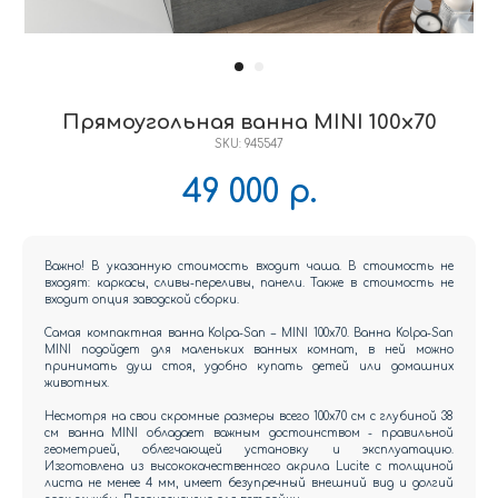
Прямоугольная ванна MINI 100x70
SKU:
945547
49 000
р.
Важно! В указанную стоимость входит чаша. В стоимость не
входят: каркасы, сливы-переливы, панели. Также в стоимость не
входит опция заводской сборки.
Самая компактная ванна Kolpa-San – MINI 100x70. Ванна Kolpa-San
MINI подойдет для маленьких ванных комнат, в ней можно
принимать душ стоя, удобно купать детей или домашних
животных.
Несмотря на свои скромные размеры всего 100x70 см c глубиной 38
см ванна MINI обладает важным достоинством - правильной
геометрией, облегчающей установку и эксплуатацию.
Изготовлена из высококачественного акрила Lucite с толщиной
листа не менее 4 мм, имеет безупречный внешний вид и долгий