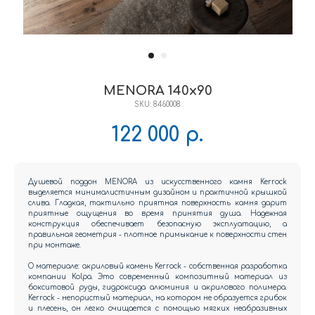
MENORA 140x90
SKU:
8460008
122 000
р.
Душевой поддон MENORA из искусственного камня Kerrock
выделяется минималистичным дизайном и практичной крышкой
слива. Гладкая, тактильно приятная поверхность камня дарит
приятные ощущения во время принятия душа. Надежная
конструкция обеспечивает безопасную эксплуатацию, а
правильная геометрия - плотное примыкание к поверхности стен
при монтаже.
О материале: акриловый камень Kerrock - собственная разработка
компании Kolpa. Это современный композитный материал из
бокситовой руды, гидроксида алюминия и акрилового полимера.
Kerrock - непористый материал, на котором не образуется грибок
и плесень, он легко очищается с помощью мягких неабразивных