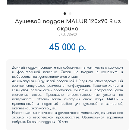
Душевой поддон MALUR 120x90 R из
акрила
SKU:
535900
45 000
р.
Данный поддон поставляется собранным, в комплекте с каркасом
и фронтальной панелью. Сифон не входит в комплект и
выбирается как дополнительная опция.
Асимметричный душевой поддон MALUR для душевых ограждений
соответствующего размера и конфигурации. Плавные линии и
глянцевая поверхность облегчают очистку и предотвращают
скопление грязи. Правильно спроектированные уклоны на
поверхности обеспечивают быстрый сток воды. MALUR –
практичный и надежный выбор для душевой с активной,
ежедневной эксплуатацией.
Изготовлен из прочного и долговечного материала, санитарного
акрила, на европейском производстве. Официальная гарантия
фабрики Kolpa на поддоны - 10 лет.