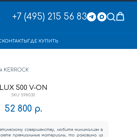
+7 (495) 215 56 83
С
КОНТАКТЫ
ГДЕ КУПИТЬ
ня KERROCK
LUX 500 V-ON
SKU:
598030
52 800
р.
етическому совершенству, любите минимализм в
раете премиальные материалы, то раковина из