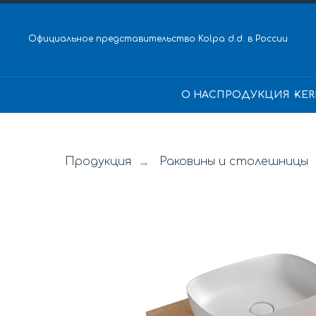
Официальное представительство Kolpa d.d. в России
О НАС
ПРОДУКЦИЯ
KER
Продукция
Раковины и столешницы
→