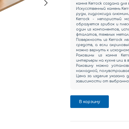
камня Kerrock создана для 
Искусственный камень Ker
руды, гидроксида алюмини
Kerrock - непористый м
образуется грибок и плесе
один из компонентов, исп
фталатов, тяжелых металл
Поверхность из Kerrock л
средств, а если акриловы
можно вернуть к исходном
Раковины из камня Ker
интерьеры на кухне или в 
Раковину можно установ
накладной, полувстраива
Цена за изделие указана 
зависимости от выбранног
В корзину