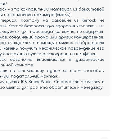
вас!
rock – это композитный материал из бокситовой
я и акрилового полимера (смолы).
атериал, поэтому на раковине из Kerrock не
нь. Kerrock безопасен для здоровья человека - ни
ользуемых для производства камня, не содержит
ов, соединений хрома или других канцерогенов.
егко очищается с помощью мягких неабразивных
й камень получит механическое повреждение его
у состоянию путем реставрации и шлифовки.
rock органично вписываются в дизайнерские
ванной комнате.
ить на столешницу одним из трех способов:
емый, подстольный монтаж.
для цвета 108 Snow White. Стоимость меняется в
о цвета, для расчета обратитесь к менеджеру.