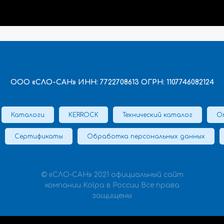
ООО «СЛО-САН» ИНН: 7722708613 ОГРН: 1107746082124
Каталоги
KERROCK
Технический каталог
О
Сертификаты
Обработка персональных данных
© «СЛО-САН» 2021 официальный сайт
компании Kolpa в России Все права
защищены