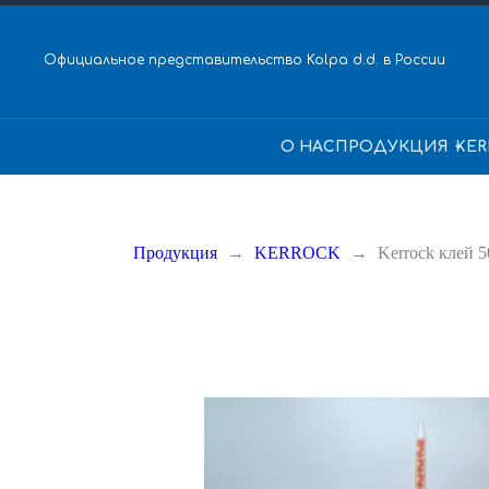
Официальное представительство Kolpa d.d. в России
О НАС
ПРОДУКЦИЯ
KER
Продукция
KERROCK
Kerrock клей 