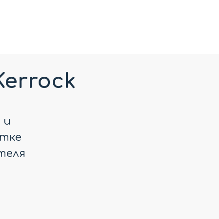
Kerrock
 и
отке
теля