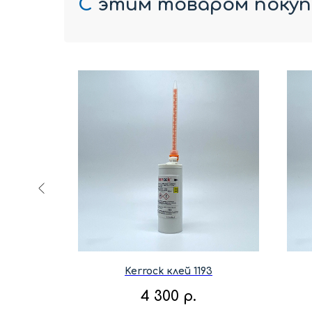
С
этим товаром поку
1
Kerrock клей 1193
4 300
р.