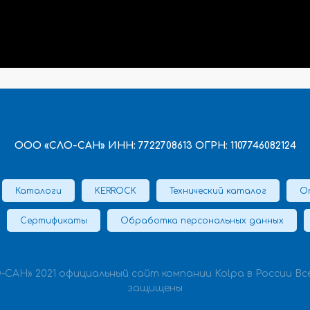
ООО «СЛО-САН» ИНН: 7722708613 ОГРН: 1107746082124
Каталоги
KERROCK
Технический каталог
О
Сертификаты
Обработка персональных данных
-САН» 2021 официальный сайт компании Kolpa в России Вс
защищены