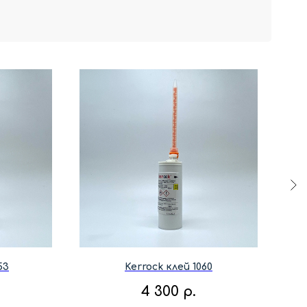
53
Kerrock клей 1060
4 300
р.