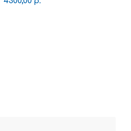
4300,00
р.