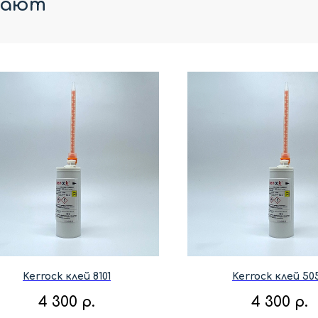
пают
Kerrock клей 8101
Kerrock клей 50
4 300
р.
4 300
р.