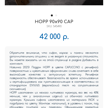
HOPP 90x90 CAP
SKU:
545490
42 000
р.
Обратите внимание, что сифон, каркас и панели являются
дополнительными опциями и не входят в указанную стоимость.
Вы можете заказать их на этой странице в разделе Добавить в
комплект.
Новинка 2025! Поддон HOPP в цвете CAPUCCINO с рельефной
поверхностью и креативным оформлением слива сочетает в себе
высочайшее качество и актуальную эстетику. Рельефная
поверхность обеспечивает безопасность во время использования
и сертифицирована как противоскользящая в соответствии со
стандартом EN16165 (европейский тест на сопротивление
скольжению).
HOPP изготовлен из легкого литьевого мрамора, его вес на 40%
меньше, чем у аналогичных изделий из обычного литьевого
мрамора. Крышка сифона изготовлена из материала INOX и
подобрана по цвету. Монтаж: напольный, в уровень с полом, под
облицовку плиткой или панелями. Официальная гарантия