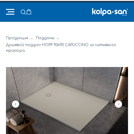
Продукция
→
Поддоны
→
Душевой поддон HOPP 90x90 CAPUCCINO из литьевого
мрамора