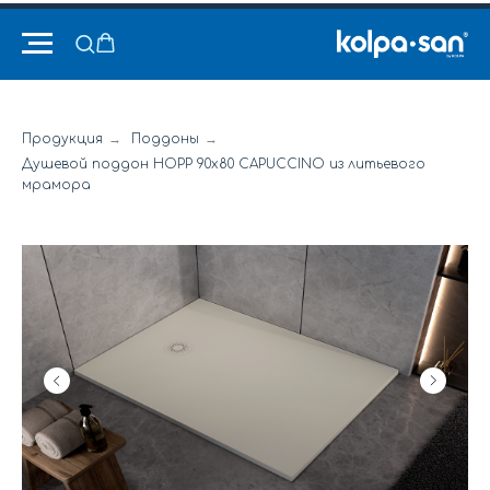
Продукция
→
Поддоны
→
Душевой поддон HOPP 90x80 CAPUCCINO из литьевого
мрамора