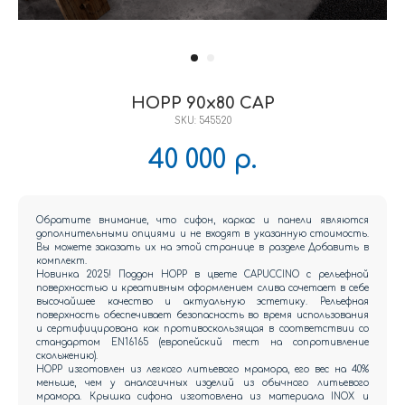
HOPP 90x80 CAP
SKU:
545520
40 000
р.
Обратите внимание, что сифон, каркас и панели являются
дополнительными опциями и не входят в указанную стоимость.
Вы можете заказать их на этой странице в разделе Добавить в
комплект.
Новинка 2025! Поддон HOPP в цвете CAPUCCINO с рельефной
поверхностью и креативным оформлением слива сочетает в себе
высочайшее качество и актуальную эстетику. Рельефная
поверхность обеспечивает безопасность во время использования
и сертифицирована как противоскользящая в соответствии со
стандартом EN16165 (европейский тест на сопротивление
скольжению).
HOPP изготовлен из легкого литьевого мрамора, его вес на 40%
меньше, чем у аналогичных изделий из обычного литьевого
мрамора. Крышка сифона изготовлена из материала INOX и