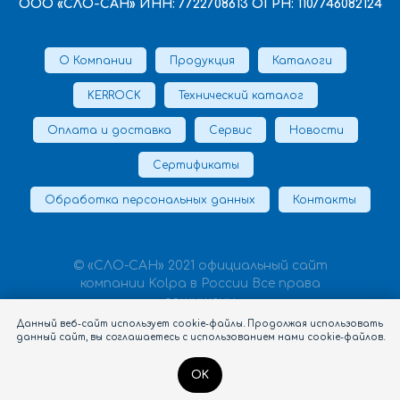
ООО «СЛО-САН» ИНН: 7722708613 ОГРН: 1107746082124
О Компании
Продукция
Каталоги
KERROCK
Технический каталог
Оплата и доставка
Сервис
Новости
Сертификаты
Обработка персональных данных
Контакты
© «СЛО-САН» 2021 официальный сайт
компании Kolpa в России Все права
защищены
Данный веб-сайт использует cookie-файлы. Продолжая использовать
данный сайт, вы соглашаетесь с использованием нами cookie-файлов.
OK