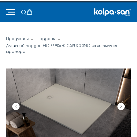
Продукция
→
Поддоны
→
Душевой поддон HOPP 90x70 CAPUCCINO из литьевого
мрамора