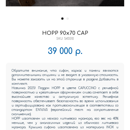
HOPP 90x70 CAP
SKU:
545510
39 000
р.
Обратите внимание, что сифон, каркас и панели являются
дополнительными опциями и не входят в указанную стоимость.
Вы можете заказать их на этой странице в разделе Добавить в
комплект.
Новинка 2025! Поддон HOPP в цвете CAPUCCINO с рельефной
поверхностью и креативным оформлением слива сочетает в себе
высочайшее качество и актуальную эстетику. Рельефная
поверхность обеспечивает безопасность во время использования
и сертифицирована как противоскользящая в соответствии со
стандартом EN16165 (европейский тест на сопротивление
скольжению).
HOPP изготовлен из легкого литьевого мрамора, его вес на 40%
меньше, чем у аналогичных изделий из обычного литьевого
мрамора. Крышка сифона изготовлена из материала INOX и