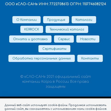
ООО «СЛО-САН» ИНН: 7722708613 ОГРН: 1107746082124
О Компании
Продукция
Каталоги
KERROCK
Технический каталог
Оплата и доставка
Сервис
Новости
Сертификаты
Обработка персональных данных
Контакты
© «СЛО-САН» 2021 официальный сайт
компании Kolpa в России Все права
защищены
Данный веб-сайт использует cookie-файлы. Продолжая использовать
данный сайт, вы соглашаетесь с использованием нами cookie-файлов.