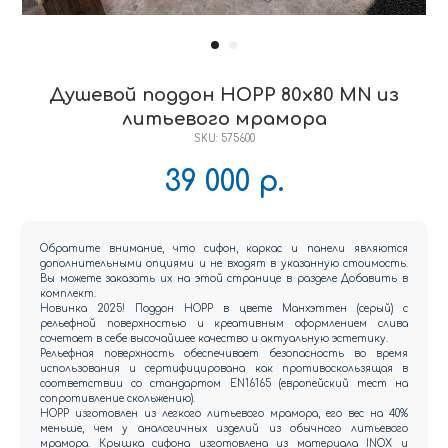
Душевой поддон HOPP 80x80 MN из
литьевого мрамора
SKU:
575600
39 000
р.
Обратите внимание, что сифон, каркас и панели являются
дополнительными опциями и не входят в указанную стоимость.
Вы можете заказать их на этой странице в разделе Добавить в
комплект.
Новинка 2025! Поддон HOPP в цвете Манхэттен (серый) с
рельефной поверхностью и креативным оформлением слива
сочетает в себе высочайшее качество и актуальную эстетику.
Рельефная поверхность обеспечивает безопасность во время
использования и сертифицирована как противоскользящая в
соответствии со стандартом EN16165 (европейский тест на
сопротивление скольжению).
HOPP изготовлен из легкого литьевого мрамора, его вес на 40%
меньше, чем у аналогичных изделий из обычного литьевого
мрамора. Крышка сифона изготовлена из материала INOX и