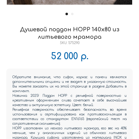
Душевой поддон HOPP 140x80 из
литьевого мрамора
SKU:
575290
52 000
р.
Обратите внимание, что сифон, каркас и панели являются
дополнительными опциями и не входят в указанную стоимость.
Вы можете заказать их на этой странице в разделе Добавить в
комплект.
Новинка 2025! Поддон HOPP с рельефной поверхностью и
креативным оформлением слива сочетает в себе высочайшее
качество и актуальную эстетику. Цвет: белый.
Рельефная поверхность обеспечивает безопасность во время
использования и сертифицирована как противоскользящая в
соответствии со стандартом EN16165 (европейский тест на
сопротивление скольжению).
HOPP изготовлен из легкого литьевого мрамора, его вес на 40%
меньше, чем у аналогичных изделий из обычного литьевого
мрамора. Крышка сифона изготовлена из материала INOX и