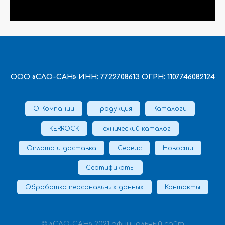
ООО «СЛО-САН» ИНН: 7722708613 ОГРН: 1107746082124
О Компании
Продукция
Каталоги
KERROCK
Технический каталог
Оплата и доставка
Сервис
Новости
Сертификаты
Обработка персональных данных
Контакты
© «СЛО-САН» 2021 официальный сайт