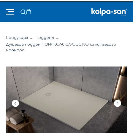
Продукция
→
Поддоны
→
Душевой поддон HOPP 100x90 CAPUCCINO из литьевого
мрамора