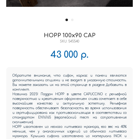
HOPP 100x90 CAP
SKU:
545540
43 000
р.
Обратите внимание, что сифон, каркас и панели являются
дополнительными опциями и не входят в указанную стоимость.
Вы можете заказать их на этой странице в разделе Добавить в
комплект.
Новинка 2025! Поддон HOPP в цвете CAPUCCINO с рельефной
поверхностью и креативным оформлением слива сочетает в себе
высочайшее качество и актуальную эстетику. Рельефная
поверхность обеспечивает безопасность во время использования
и сертифицирована как противоскользящая в соответствии со
стандартом EN16165 (европейский тест на сопротивление
скольжению).
HOPP изготовлен из легкого литьевого мрамора, его вес на 40%
меньше, чем у аналогичных изделий из обычного литьевого
мрамора. Крышка сифона изготовлена из материала INOX и