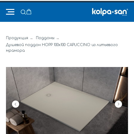
Продукция
→
Поддоны
→
Душевой поддон HOPP 100x100 CAPUCCINO из литьевого
мрамора