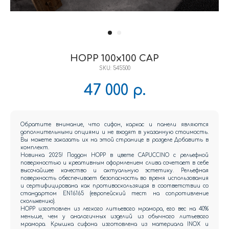
HOPP 100x100 CAP
SKU:
545500
47 000
р.
Обратите внимание, что сифон, каркас и панели являются
дополнительными опциями и не входят в указанную стоимость.
Вы можете заказать их на этой странице в разделе Добавить в
комплект.
Новинка 2025! Поддон HOPP в цвете CAPUCCINO с рельефной
поверхностью и креативным оформлением слива сочетает в себе
высочайшее качество и актуальную эстетику. Рельефная
поверхность обеспечивает безопасность во время использования
и сертифицирована как противоскользящая в соответствии со
стандартом EN16165 (европейский тест на сопротивление
скольжению).
HOPP изготовлен из легкого литьевого мрамора, его вес на 40%
меньше, чем у аналогичных изделий из обычного литьевого
мрамора. Крышка сифона изготовлена из материала INOX и