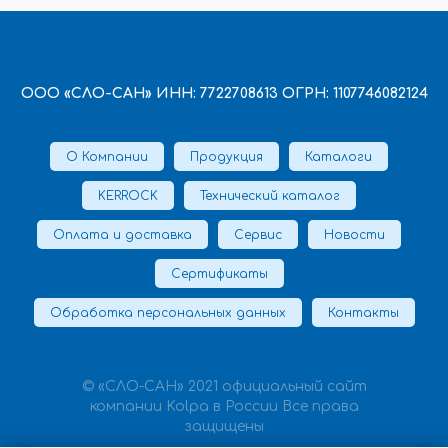
ООО «СЛО-САН» ИНН: 7722708613 ОГРН: 1107746082124
О Компании
Продукция
Каталоги
KERROCK
Технический каталог
Оплата и доставка
Сервис
Новости
Сертификаты
Обработка персональных данных
Контакты
© «СЛО-САН» 2021 официальный сайт
компании Kolpa в России Все права
защищены