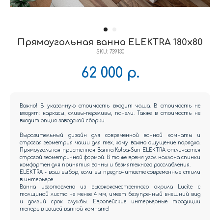
Прямоугольная ванна ELEKTRA 180x80
SKU:
739130
62 000
р.
Важно! В указанную стоимость входит чаша. В стоимость не
входят: каркасы, сливы-переливы, панели. Также в стоимость не
входит опция заводской сборки.
Выразительный дизайн для современной ванной комнаты и
строгая геометрия чаши для тех, кому важно ощущение порядка.
Прямоугольная пристенная Ванна Kolpa-San ELEKTRA отличается
строгой геометричной формой. В то же время угол наклона спинки
комфортен для принятия ванны и безмятежного расслабления.
ELEKTRA - ваш выбор, если вы предпочитаете современные стили
в интерьере.
Ванна изготовлена из высококачественного акрила Lucite с
толщиной листа не менее 4 мм, имеет безупречный внешний вид
и долгий срок службы. Европейские интерьерные традиции
теперь в вашей ванной комнате!