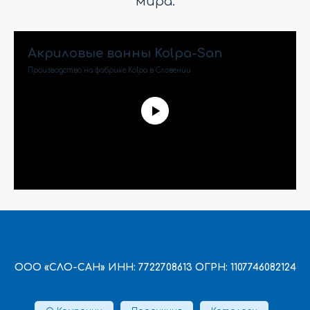
мира.
Акриловые ванны Kolpa-San
Производство на фабрике Kolpa в Словении
ООО «СЛО-САН» ИНН: 7722708613 ОГРН: 1107746082124