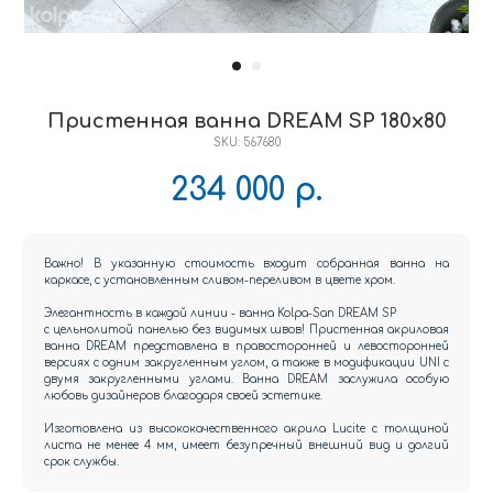
Пристенная ванна DREAM SP 180x80
SKU:
567680
234 000
р.
Важно! В указанную стоимость входит собранная ванна на
каркасе, с установленным сливом-переливом в цвете хром.
Элегантность в каждой линии - ванна Kolpa-San DREAM SP
с цельнолитой панелью без видимых швов! Пристенная акриловая
ванна DREAM представлена в правосторонней и левосторонней
версиях с одним закругленным углом, а также в модификации UNI с
двумя закругленными углами. Ванна DREAM заслужила особую
любовь дизайнеров благодаря своей эстетике.
Изготовлена из высококачественного акрила Lucite с толщиной
листа не менее 4 мм, имеет безупречный внешний вид и долгий
срок службы.