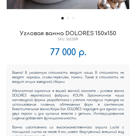
Угловая ванна DOLORES 150x150
SKU:
5652009
77 000
р.
Важно! В указанную стоимость входит чаша. В стоимость не
входят: каркасы, сливы-переливы, панели. Также в стоимость не
входит опция заводской сборки.
Абсолютная гармония в вашей ванной комнате – угловая ванна
DOLORES европейской фабрики KOLPA. Эргономичная чаша
каплевидной формы разработана с учетом последних трендов на
использование плавных, обтекаемых форм в сантехнике.
Вместительная ванна Kolpa-San DOLORES подойдет для одного или
двух персон и для купания вместе с детьми. Интегрированное
сиденье добавляет функциональности.
Ванна изготовлена из высококачественного акрила Lucite с
толщиной листа не менее 4 мм, имеет безупречный внешний вид