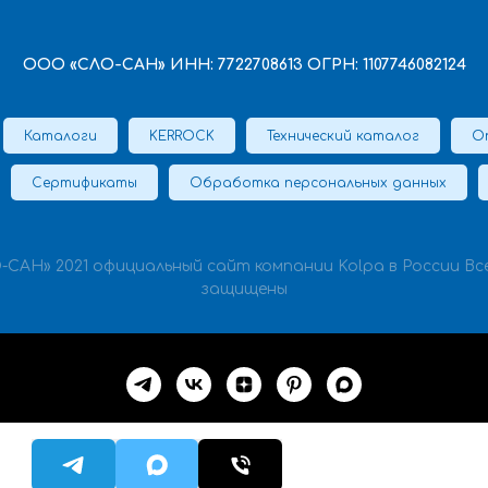
ООО «СЛО-САН» ИНН: 7722708613 ОГРН: 1107746082124
Каталоги
KERROCK
Технический каталог
О
Сертификаты
Обработка персональных данных
-САН» 2021 официальный сайт компании Kolpa в России Вс
защищены