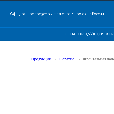
Официальное представительство Kolpa d.d. в России
О НАС
ПРОДУКЦИЯ
KER
Продукция
Обратно
Фронтальная пан