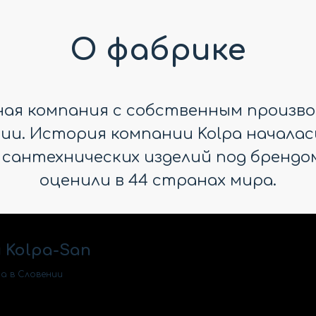
О фабрике
дная компания с собственным произво
и. История компании Kolpa началась в
 сантехнических изделий под брендом
оценили в 44 странах мира.
 Kolpa-San
a в Словении