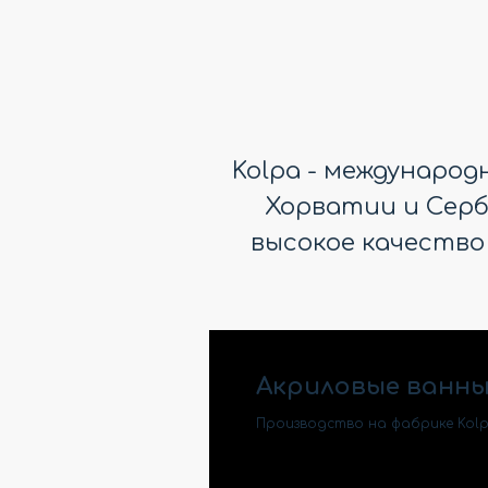
Kolpa - междунаро
Хорватии и Серби
высокое качество
Акриловые ванны
Производство на фабрике Kolp