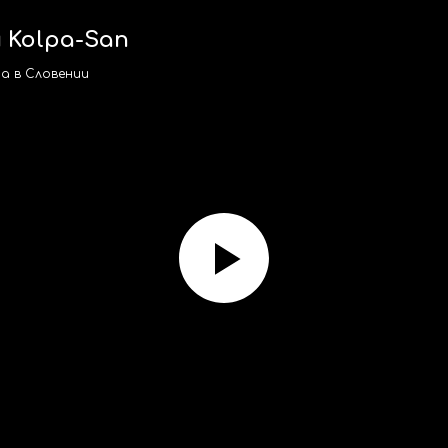
 Kolpa-San
a в Словении