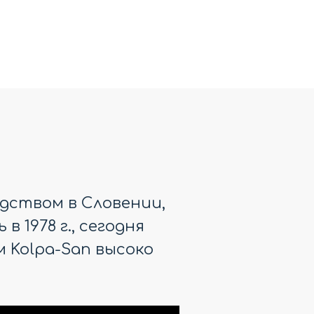
BLACK
ANDROMEDA BS 80 SILVER
PROFILE
45 000
р.
Распашная
дством в Словении,
 1978 г., сегодня
 Kolpa-San высоко