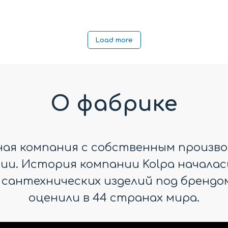
OMEDA BS 120 SILVER
ANDROMEDA BS 120 
PROFILE
PROFILE
69 000
р.
69 000
р.
Load more
Распашная
Распашная
О фабрике
дная компания с собственным произво
и. История компании Kolpa началась в
 сантехнических изделий под брендом
оценили в 44 странах мира.