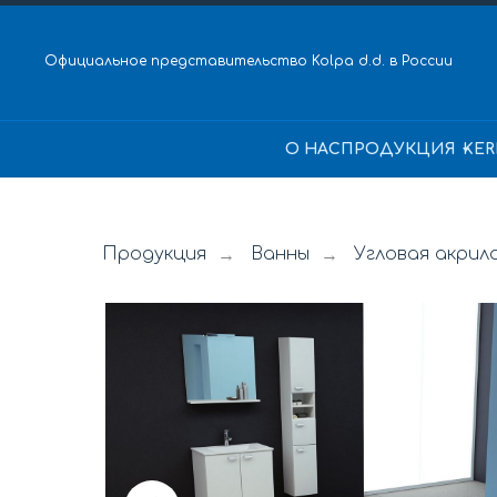
Официальное представительство Kolpa d.d. в России
О НАС
ПРОДУКЦИЯ
KER
Продукция
Ванны
Угловая акрил
→
→