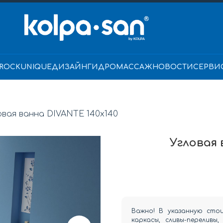
ROCK
UNIQUE
ДИЗАЙН
ГИДРОМАССАЖ
НОВОСТИ
СЕРВИ
овая ванна DIVANTE 140x140
Угловая 
Важно! В указанную сто
каркасы, сливы-переливы