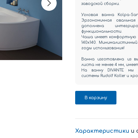
заводской сборки.
Угловая ванна Kolpa-S
Эргономичная овальна
дополнена интегрир
функциональности.
Чаша имеет комфортную г
140х140. Минималистичны
годы использования!
Ванна изготовлена из вы
листа не менее 4 мм, имее
На ванну DIVANTE мы у
системы Rudolf Koller и х
В корзину
Характеристики
и 