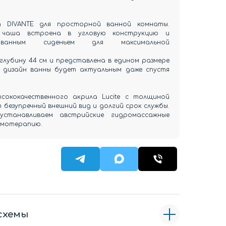
an DIVANTE для просторной ванной комнаты.
я чаша встроена в угловую конструкцию и
ованным сиденьем для максимальной
лубину 44 см и представлена в едином размере
й дизайн ванны будет актуальным даже спустя
сококачественного акрила Lucite с толщиной
т безупречный внешний вид и долгий срок службы.
станавливаем австрийские гидромассажные
ромотерапию.
схемы