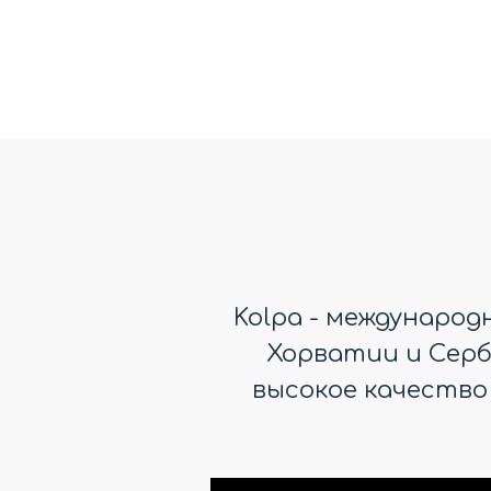
POLARIS BS 80 SILVER
ANDR
PROFILE
38 000
р.
Неподвижная
Kolpa - междунаро
Хорватии и Серби
высокое качество