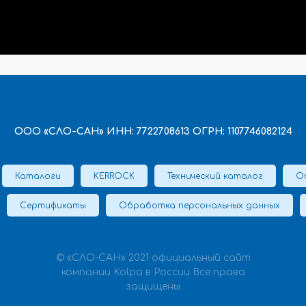
ООО «СЛО-САН» ИНН: 7722708613 ОГРН: 1107746082124
Каталоги
KERROCK
Технический каталог
О
Сертификаты
Обработка персональных данных
© «СЛО-САН» 2021 официальный сайт
компании Kolpa в России Все права
защищены