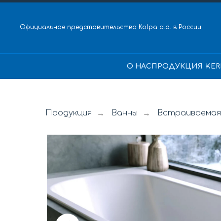
Официальное представительство Kolpa d.d. в России
О НАС
ПРОДУКЦИЯ
KER
Продукция
Ванны
Встраиваемая 
→
→