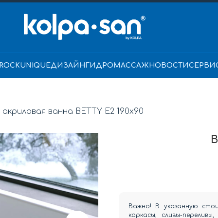
ROCK
UNIQUE
ДИЗАЙН
ГИДРОМАССАЖ
НОВОСТИ
СЕРВИ
акриловая ванна BETTY E2 190x90
B
Важно! В указанную сто
каркасы, сливы-переливы