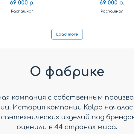
69 000
р.
69 000
р.
Распашная
Распашная
Load more
О фабрике
дная компания с собственным произво
и. История компании Kolpa началась в
 сантехнических изделий под брендом
оценили в 44 странах мира.