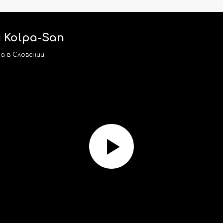
 Kolpa-San
a в Словении