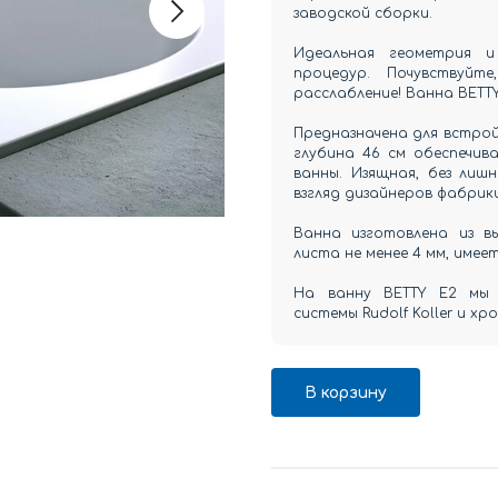
заводской сборки.
Идеальная геометрия и
процедур. Почувствуй
расслабление! Ванна BETTY
Предназначена для встрой
глубина 46 см обеспечив
ванны. Изящная, без лиш
взгляд дизайнеров фабрик
Ванна изготовлена из вы
листа не менее 4 мм, имее
На ванну BETTY E2 мы 
системы Rudolf Koller и х
В корзину