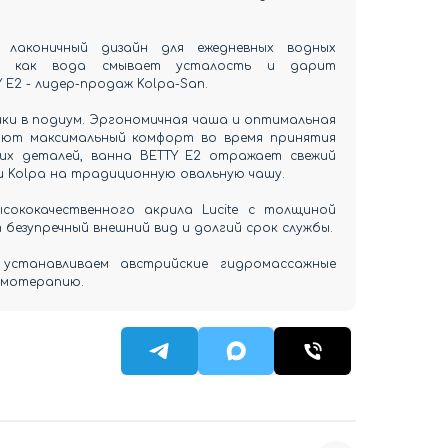
 лаконичный дизайн для ежедневных водных
те, как вода смывает усталость и дарит
 E2 - лидер-продаж Kolpa-San.
ки в подиум. Эргономичная чаша и оптимальная
ают максимальный комфорт во время принятия
них деталей, ванна BETTY E2 отражает свежий
и Kolpa на традиционную овальную чашу.
сококачественного акрила Lucite с толщиной
т безупречный внешний вид и долгий срок службы.
устанавливаем австрийские гидромассажные
ромотерапию.