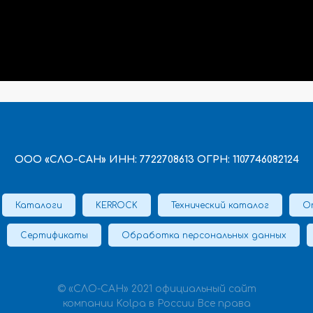
ООО «СЛО-САН» ИНН: 7722708613 ОГРН: 1107746082124
Каталоги
KERROCK
Технический каталог
О
Сертификаты
Обработка персональных данных
© «СЛО-САН» 2021 официальный сайт
компании Kolpa в России Все права