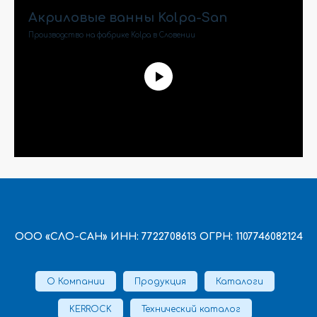
Акриловые ванны Kolpa-San
Производство на фабрике Kolpa в Словении
ООО «СЛО-САН» ИНН: 7722708613 ОГРН: 1107746082124
О Компании
Продукция
Каталоги
KERROCK
Технический каталог