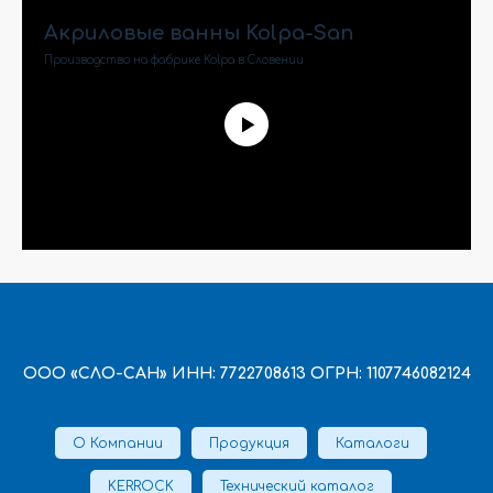
Акриловые ванны Kolpa-San
Производство на фабрике Kolpa в Словении
ООО «СЛО-САН» ИНН: 7722708613 ОГРН: 1107746082124
О Компании
Продукция
Каталоги
KERROCK
Технический каталог