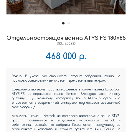
Отдельностоящая ванна ATYS FS 180x85
SKU:
622830
468 000
р.
Важно! В указанную стоимость входит собранная ванна на
каркасе, с установленным сливом-переливом в цвете хром.
Совершенство геометрии, воплощенное в камне – ванна Kolpa-San
ATYS-FS из акрилового камня Kerrock. Благодаря лаконичному
дизайну и уникальному материалу ванна ATYS-FS органично
вписывается в современный интерьер, подчеркивая изысканный
вкус владельца.
Акриловый камень Kerrock, из которого изготовлена ванна ATYS,
дарит тактильное и визуальное наслаждение. Kerrock –
собственная разработка фабрики Kolpa, имеет международные
сертификаты качества и служит десятилетиями. Ванна из