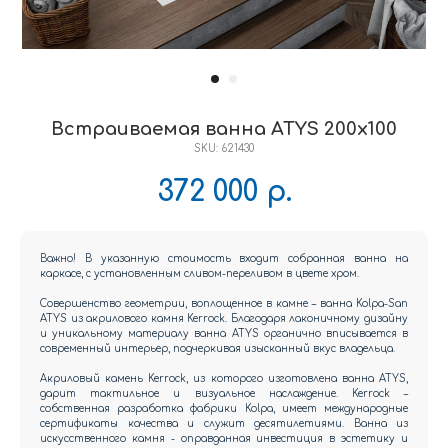
Встраиваемая ванна ATYS 200x100
SKU:
621430
372 000
р.
Важно! В указанную стоимость входит собранная ванна на
каркасе, с установленным сливом-переливом в цвете хром.
Совершенство геометрии, воплощенное в камне – ванна Kolpa-San
ATYS из акрилового камня Kerrock. Благодаря лаконичному дизайну
и уникальному материалу ванна ATYS органично вписывается в
современный интерьер, подчеркивая изысканный вкус владельца.
Акриловый камень Kerrock, из которого изготовлена ванна ATYS,
дарит тактильное и визуальное наслаждение. Kerrock –
собственная разработка фабрики Kolpa, имеет международные
сертификаты качества и служит десятилетиями. Ванна из
искусственного камня - оправданная инвестиция в эстетику и