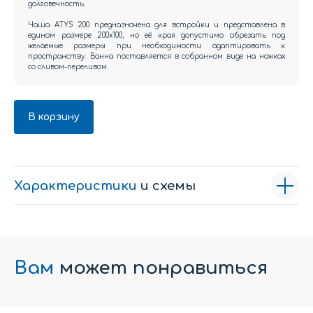
долговечность.
Чаша ATYS 200 предназначена для встройки и представлена в
едином размере 200x100, но её края допустимо обрезать под
желаемые размеры при необходимости адаптировать к
пространству. Ванна поставляется в собранном виде на ножках
со сливом-переливом.
В корзину
Характеристики
и схемы
Вам
может понравиться