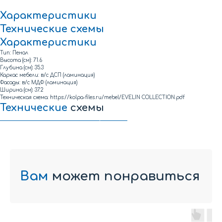
Характеристики
Технические
схемы
Характеристики
Тип: Пенал
Высота (см): 71.6
Глубина (см): 35.3
Каркас мебели: в/с ДСП (ламинация)
Фасады: в/с МДФ (ламинация)
Ширина (см): 37.2
Техническая схема: https://kolpa-files.ru/mebel/EVELIN COLLECTION.pdf
Технические
схемы
Техническая схема элементов коллекции EVELIN
Вам
может понравиться