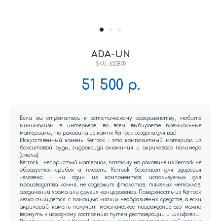
ADA-UN
SKU:
623800
51 500
р.
Если вы стремитесь к эстетическому совершенству, любите
минимализм в интерьере, во всем выбираете премиальные
материалы, то раковина из камня Kerrock создана для вас!
Искусственный камень Kerrock – это композитный материал из
бокситовой руды, гидроксида алюминия и акрилового полимера
(смолы).
Kerrock - непористый материал, поэтому на раковине из Kerrock не
образуется грибок и плесень. Kerrock безопасен для здоровья
человека - ни один из компонентов, используемых для
производства камня, не содержит фталатов, тяжелых металлов,
соединений хрома или других канцерогенов. Поверхность из Kerrock
легко очищается с помощью мягких неабразивных средств, а если
акриловый камень получит механическое повреждение его можно
вернуть к исходному состоянию путем реставрации и шлифовки.