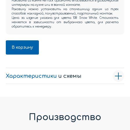
Раковины из камня Kerrock органично вписываются в дизайнерские
интерьеры на кухне или в ванной комнате.
Раковину можно установить на столешницу одним из трех
способов: накладной, полувстраиваемый, подстольный монтаж.
Цена за изделие указана для цвета 108 Snow White. Стоимость
меняется в зависимости от выбранного цвета, для расчета
обратитесь к менеджеру.
В корзину
Характеристики
и схемы
Производство