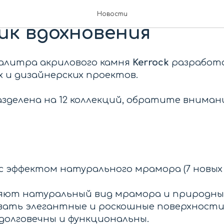
вета камня Kerrock -
Новости
ик вдохновения
алитра акрилового камня
Kerrock
разработ
 и дизайнерских проектов.
зделена на 12 коллекций, обратите вниман
с эффектом натурального мрамора (7 новых
ют натуральный вид мрамора и природны
авать элегантные и роскошные поверхности
долговечны и функциональны.