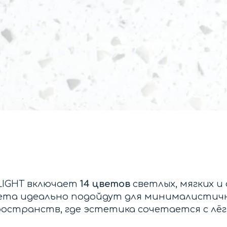
 LIGHT включает
14 цветов
светлых, мягких и
ета идеально подойдут для минималистич
остранств, где эстетика сочетается с лё