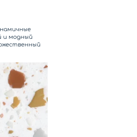
инамичные
й и модный
дожественный