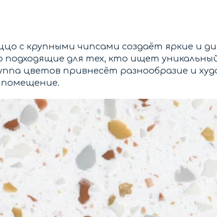
цо с крупными чипсами создаёт яркие и д
о подходящие для тех, кто ищет уникальны
руппа цветов привнесёт разнообразие и ху
 помещение.