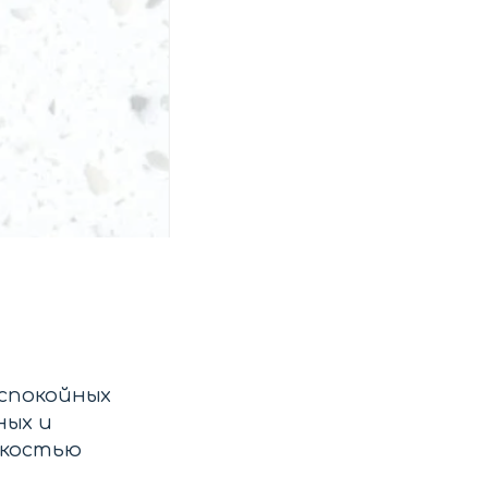
 спокойных
ных и
гкостью