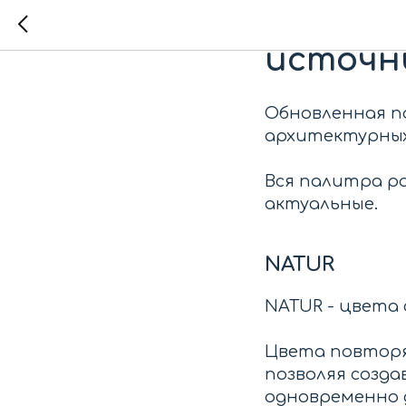
Новые ц
источн
Обновленная п
архитектурных
Вся палитра ра
актуальные.
NATUR
NATUR - цвета 
Цвета повторя
позволяя созд
одновременно 